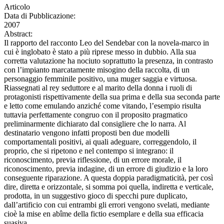
Articolo
Data di Pubblicazione:
2007
Abstract:
Il rapporto del racconto Leo del Sendebar con la novela-marco in
cui è inglobato è stato a più riprese messo in dubbio. Alla sua
corretta valutazione ha nociuto soprattutto la presenza, in contrasto
con l’impianto marcatamente misogino della raccolta, di un
personaggio femminile positivo, una muger saggia e virtuosa.
Riassegnati al rey seduttore e al marito della donna i ruoli di
protagonisti rispettivamente della sua prima e della sua seconda parte
e letto come emulando anziché come vitando, l’esempio risulta
tuttavia perfettamente congruo con il proposito pragmatico
preliminarmente dichiarato dal consigliere che lo narra. Al
destinatario vengono infatti proposti ben due modelli
comportamentali positivi, ai quali adeguare, correggendolo, il
proprio, che si ripetono e nel contempo si integrano: il
riconoscimento, previa riflessione, di un errore morale, il
riconoscimento, previa indagine, di un errore di giudizio e la loro
conseguente riparazione. A questa doppia paradigmaticità, per così
dire, diretta e orizzontale, si somma poi quella, indiretta e verticale,
prodotta, in un suggestivo gioco di specchi pure duplicato,
dall’artificio con cui entrambi gli errori vengono svelati, mediante
cioè la mise en abîme della fictio esemplare e della sua efficacia
suasiva.