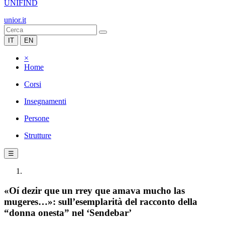
UNIFIND
unior.it
IT
EN
×
Home
Corsi
Insegnamenti
Persone
Strutture
☰
«Oí dezir que un rrey que amava mucho las
mugeres…»: sull’esemplarità del racconto della
“donna onesta” nel ‘Sendebar’