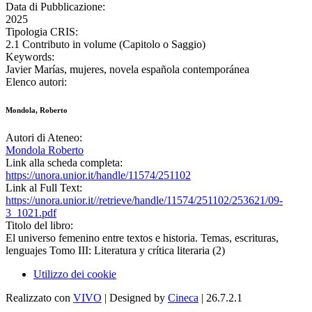
Data di Pubblicazione:
2025
Tipologia CRIS:
2.1 Contributo in volume (Capitolo o Saggio)
Keywords:
Javier Marías, mujeres, novela española contemporánea
Elenco autori:
Mondola, Roberto
Autori di Ateneo:
Mondola Roberto
Link alla scheda completa:
https://unora.unior.it/handle/11574/251102
Link al Full Text:
https://unora.unior.it//retrieve/handle/11574/251102/253621/09-
3_1021.pdf
Titolo del libro:
El universo femenino entre textos e historia. Temas, escrituras,
lenguajes Tomo III: Literatura y crítica literaria (2)
Utilizzo dei cookie
Realizzato con
VIVO
| Designed by
Cineca
| 26.7.2.1