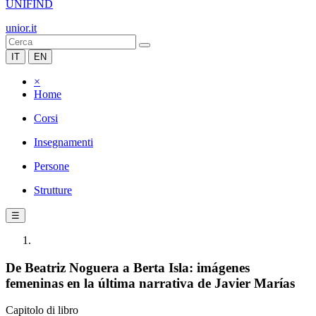
UNIFIND
unior.it
IT
EN
×
Home
Corsi
Insegnamenti
Persone
Strutture
☰
De Beatriz Noguera a Berta Isla: imágenes
femeninas en la última narrativa de Javier Marías
Capitolo di libro