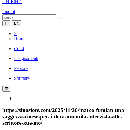
UNIFIND
unior.it
IT
EN
×
Home
Corsi
Insegnamenti
Persone
Strutture
☰
https://sinosfere.com/2025/11/30/marco-fumian-una-
saggezza-cinese-per-lintera-umanita-intervista-allo-
scrittore-xue-mo/