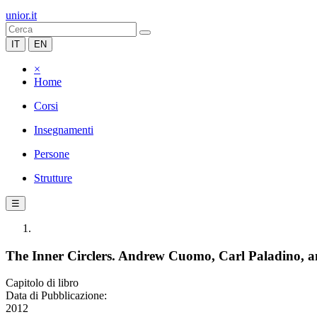
unior.it
IT
EN
×
Home
Corsi
Insegnamenti
Persone
Strutture
☰
The Inner Circlers. Andrew Cuomo, Carl Paladino, a
Capitolo di libro
Data di Pubblicazione:
2012