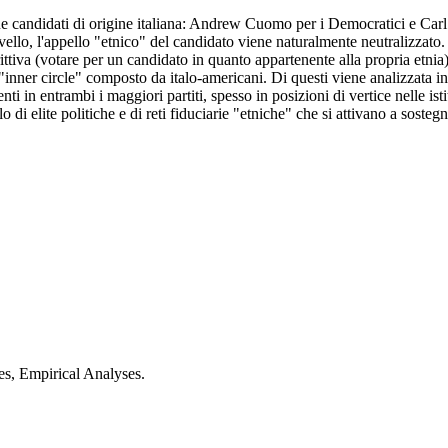
e candidati di origine italiana: Andrew Cuomo per i Democratici e Carl 
vello, l'appello "etnico" del candidato viene naturalmente neutralizzato
crittiva (votare per un candidato in quanto appartenente alla propria etni
 "inner circle" composto da italo-americani. Di questi viene analizzata in 
enti in entrambi i maggiori partiti, spesso in posizioni di vertice nelle i
lo di elite politiche e di reti fiduciarie "etniche" che si attivano a sosteg
ves, Empirical Analyses.