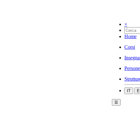
×
Home
Corsi
Insegna
Persone
Struttur
IT
E
☰