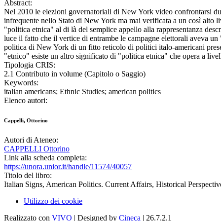
Abstract:
Nel 2010 le elezioni governatoriali di New York video confrontarsi du
infrequente nello Stato di New York ma mai verificata a un così alto li
"politica etnica" al di là del semplice appello alla rappresentanza des
luce il fatto che il vertice di entrambe le campagne elettorali aveva un
politica di New York di un fitto reticolo di politici italo-americani pres
"etnico" esiste un altro significato di "politica etnica" che opera a livel
Tipologia CRIS:
2.1 Contributo in volume (Capitolo o Saggio)
Keywords:
italian americans; Ethnic Studies; american politics
Elenco autori:
Cappelli, Ottorino
Autori di Ateneo:
CAPPELLI Ottorino
Link alla scheda completa:
https://unora.unior.it/handle/11574/40057
Titolo del libro:
Italian Signs, American Politics. Current Affairs, Historical Perspecti
Utilizzo dei cookie
Realizzato con
VIVO
| Designed by
Cineca
| 26.7.2.1