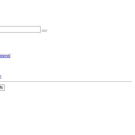
menti
e
N