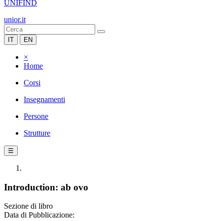
UNIFIND
unior.it
IT
EN
×
Home
Corsi
Insegnamenti
Persone
Strutture
☰
Introduction: ab ovo
Sezione di libro
Data di Pubblicazione: