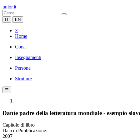
unior.it
IT
EN
×
Home
Corsi
Insegnamenti
Persone
Strutture
☰
Dante padre della letteratura mondiale - esempio slo
Capitolo di libro
Data di Pubblicazione:
2007