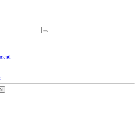
menti
e
N