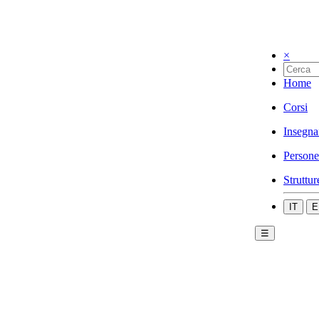
×
Home
Corsi
Insegna
Persone
Struttur
IT
E
☰