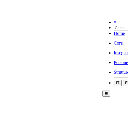
×
Home
Corsi
Insegna
Persone
Struttur
IT
E
☰