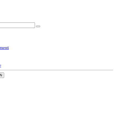
menti
e
N