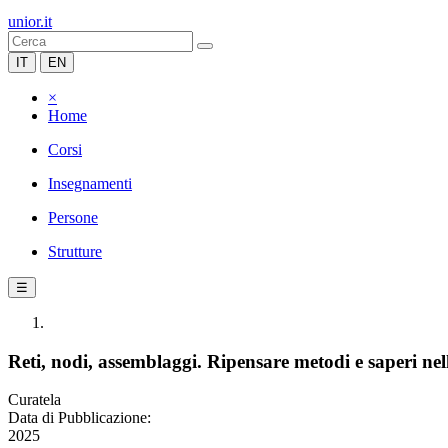
unior.it
IT
EN
×
Home
Corsi
Insegnamenti
Persone
Strutture
☰
Reti, nodi, assemblaggi. Ripensare metodi e saperi nell
Curatela
Data di Pubblicazione:
2025