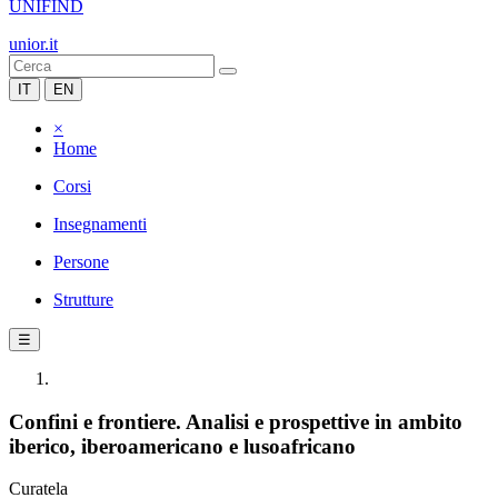
UNIFIND
unior.it
IT
EN
×
Home
Corsi
Insegnamenti
Persone
Strutture
☰
Confini e frontiere. Analisi e prospettive in ambito
iberico, iberoamericano e lusoafricano
Curatela