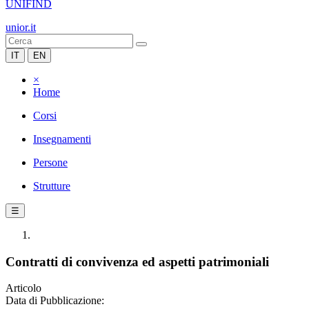
UNIFIND
unior.it
IT
EN
×
Home
Corsi
Insegnamenti
Persone
Strutture
☰
Contratti di convivenza ed aspetti patrimoniali
Articolo
Data di Pubblicazione: