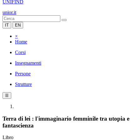
UNIFIND
unior.it
IT
EN
×
Home
Corsi
Insegnamenti
Persone
Strutture
☰
Terra di lei : l'immaginario femminile tra utopia e
fantascienza
Libro