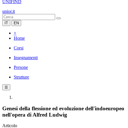
UNIFIND
unior.it
IT
EN
×
Home
Corsi
Insegnamenti
Persone
Strutture
☰
Genesi della flessione ed evoluzione dell'indoeuropeo
nell'opera di Alfred Ludwig
Articolo