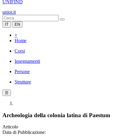
UNIFIND
unior.it
IT
EN
×
Home
Corsi
Insegnamenti
Persone
Strutture
☰
Archeologia della colonia latina di Paestum
Articolo
Data di Pubblicazione: