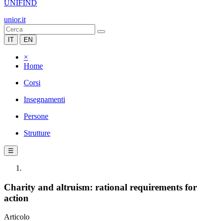
UNIFIND
unior.it
IT
EN
×
Home
Corsi
Insegnamenti
Persone
Strutture
☰
Charity and altruism: rational requirements for
action
Articolo