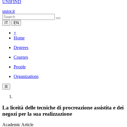
UNIFIND
unior.it
IT
EN
×
Home
Degrees
Courses
People
Organizations
☰
La liceità delle tecniche di procreazione assistita e dei
negozi per la sua realizzazione
Academic Article