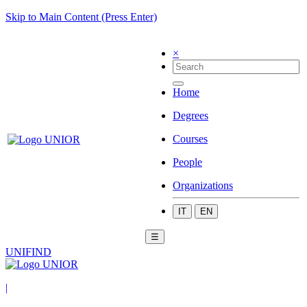
Skip to Main Content (Press Enter)
×
Home
Degrees
Courses
People
Organizations
IT
EN
☰
UNIFIND
|