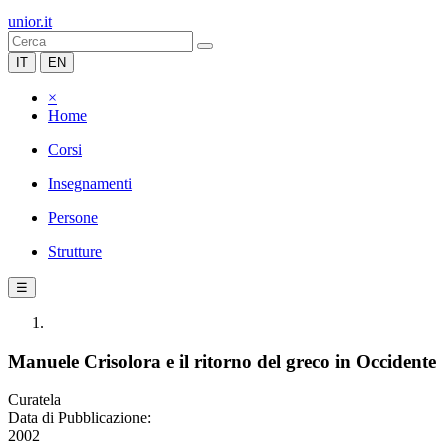
unior.it
IT
EN
×
Home
Corsi
Insegnamenti
Persone
Strutture
☰
Manuele Crisolora e il ritorno del greco in Occidente
Curatela
Data di Pubblicazione:
2002