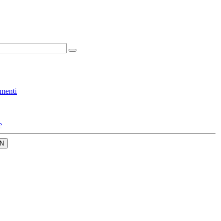
menti
e
N