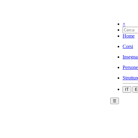
×
Home
Corsi
Insegna
Persone
Struttur
IT
E
☰