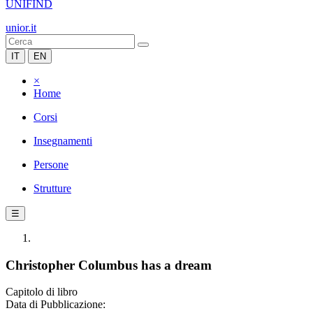
UNIFIND
unior.it
IT
EN
×
Home
Corsi
Insegnamenti
Persone
Strutture
☰
Christopher Columbus has a dream
Capitolo di libro
Data di Pubblicazione: