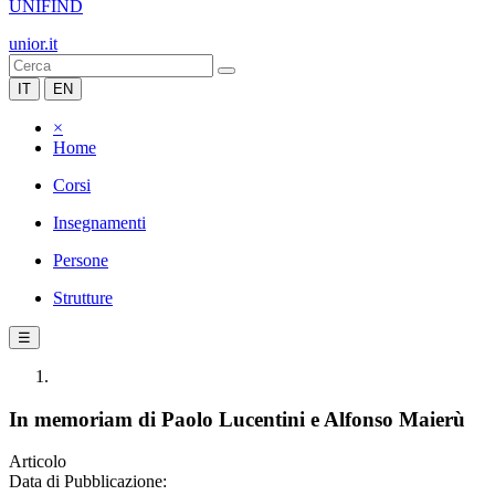
UNIFIND
unior.it
IT
EN
×
Home
Corsi
Insegnamenti
Persone
Strutture
☰
In memoriam di Paolo Lucentini e Alfonso Maierù
Articolo
Data di Pubblicazione: