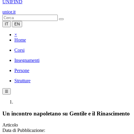
UNIFIND
unior.it
IT
EN
×
Home
Corsi
Insegnamenti
Persone
Strutture
☰
Un incontro napoletano su Gentile e il Rinascimento
Articolo
Data di Pubblicazione: