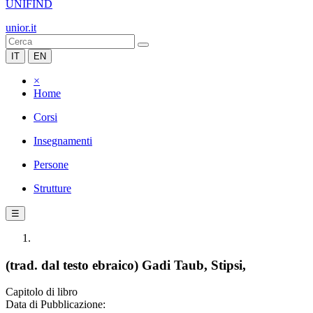
UNIFIND
unior.it
IT
EN
×
Home
Corsi
Insegnamenti
Persone
Strutture
☰
(trad. dal testo ebraico) Gadi Taub, Stipsi,
Capitolo di libro
Data di Pubblicazione: