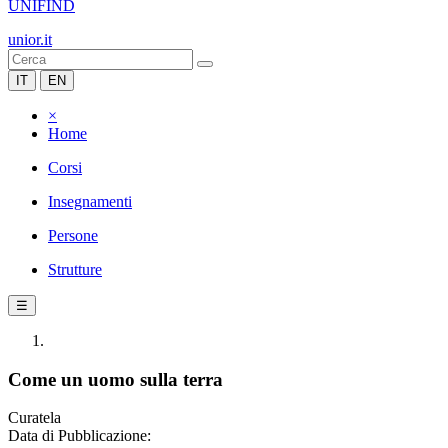
UNIFIND
unior.it
IT
EN
×
Home
Corsi
Insegnamenti
Persone
Strutture
☰
Come un uomo sulla terra
Curatela
Data di Pubblicazione: