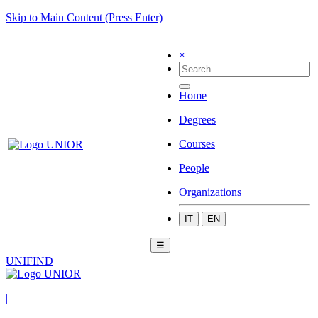
Skip to Main Content (Press Enter)
×
Home
Degrees
Courses
People
Organizations
IT
EN
☰
UNIFIND
|