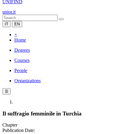
UNIFIND
unior.it
IT
EN
×
Home
Degrees
Courses
People
Organizations
☰
Il suffragio femminile in Turchia
Chapter
Publication Date: