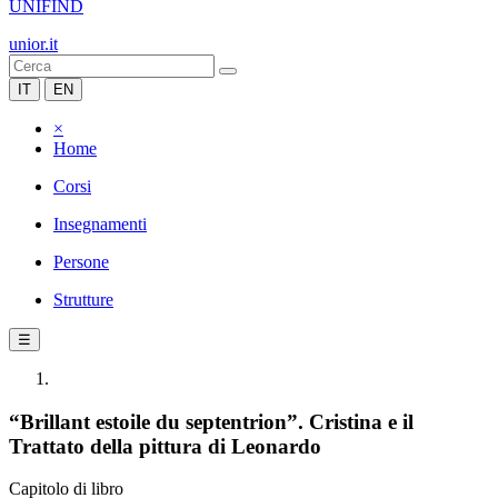
UNIFIND
unior.it
IT
EN
×
Home
Corsi
Insegnamenti
Persone
Strutture
☰
“Brillant estoile du septentrion”. Cristina e il
Trattato della pittura di Leonardo
Capitolo di libro