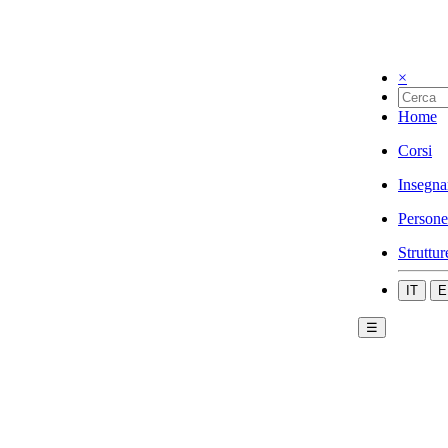
×
Home
Corsi
Insegna
Persone
Struttur
IT
E
☰