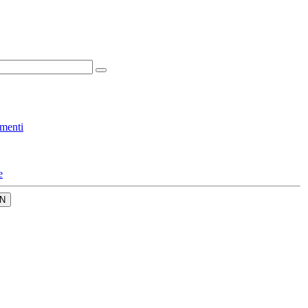
menti
e
N