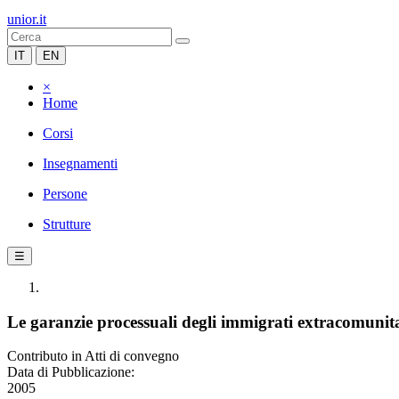
unior.it
IT
EN
×
Home
Corsi
Insegnamenti
Persone
Strutture
☰
Le garanzie processuali degli immigrati extracomunit
Contributo in Atti di convegno
Data di Pubblicazione:
2005