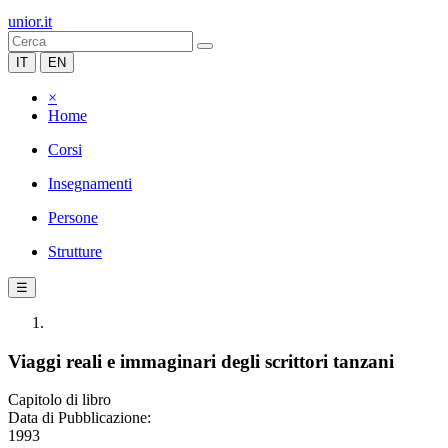
unior.it
IT
EN
×
Home
Corsi
Insegnamenti
Persone
Strutture
☰
Viaggi reali e immaginari degli scrittori tanzani
Capitolo di libro
Data di Pubblicazione:
1993