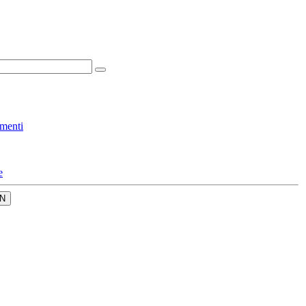
menti
e
N