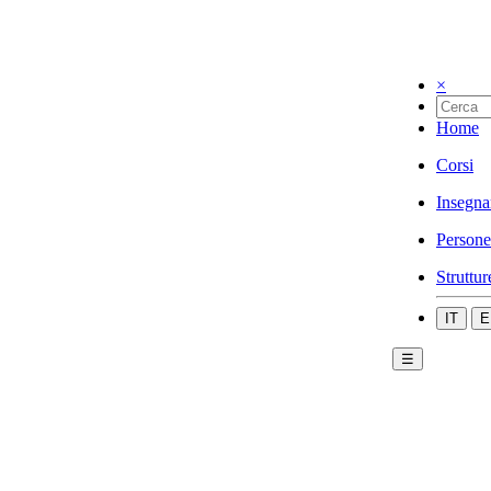
×
Home
Corsi
Insegna
Persone
Struttur
IT
E
☰