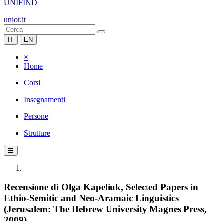
UNIFIND
unior.it
IT
EN
×
Home
Corsi
Insegnamenti
Persone
Strutture
☰
Recensione di Olga Kapeliuk, Selected Papers in
Ethio-Semitic and Neo-Aramaic Linguistics
(Jerusalem: The Hebrew University Magnes Press,
2009)