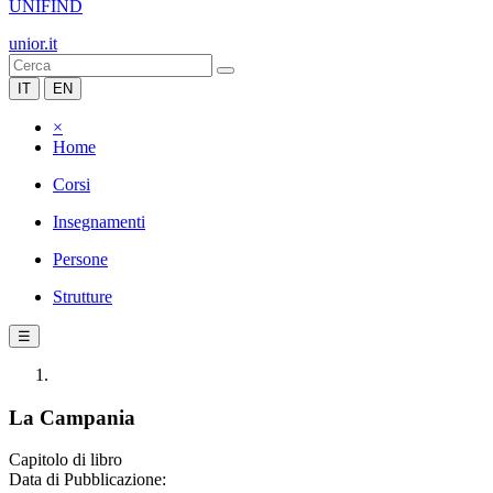
UNIFIND
unior.it
IT
EN
×
Home
Corsi
Insegnamenti
Persone
Strutture
☰
La Campania
Capitolo di libro
Data di Pubblicazione: