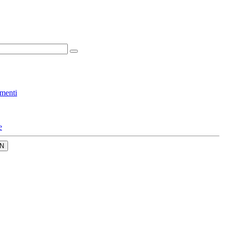
menti
e
N