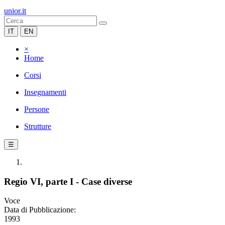
unior.it
IT
EN
×
Home
Corsi
Insegnamenti
Persone
Strutture
☰
Regio VI, parte I - Case diverse
Voce
Data di Pubblicazione:
1993