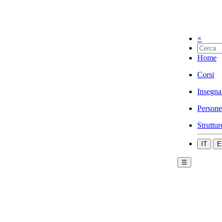
×
Home
Corsi
Insegna
Persone
Struttur
IT
E
☰