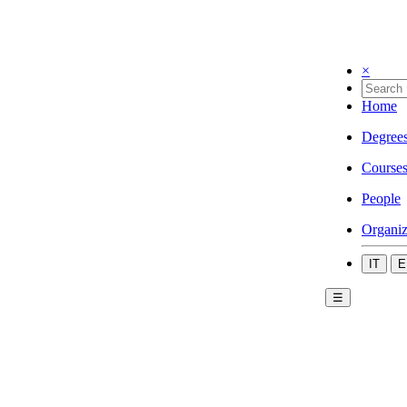
×
Home
Degree
Course
People
Organiz
IT
E
☰