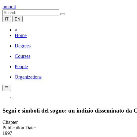
unior.it
IT
EN
×
Home
Degrees
Courses
People
Organizations
☰
Segni e simboli del sogno: un indizio disseminato da 
Chapter
Publication Date:
1997