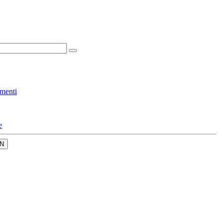
menti
e
N