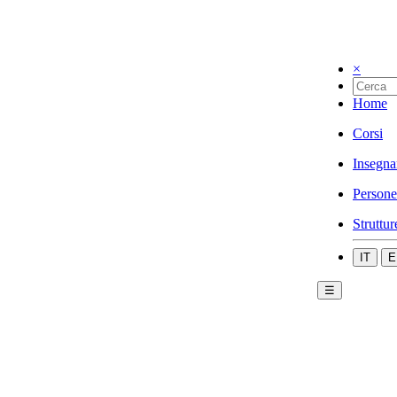
×
Home
Corsi
Insegna
Persone
Struttur
IT
E
☰