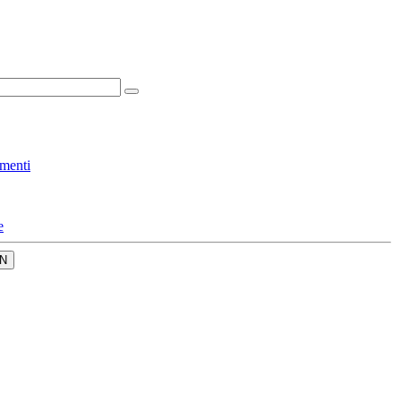
menti
e
N