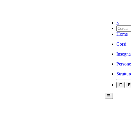
×
Home
Corsi
Insegna
Persone
Struttur
IT
E
☰