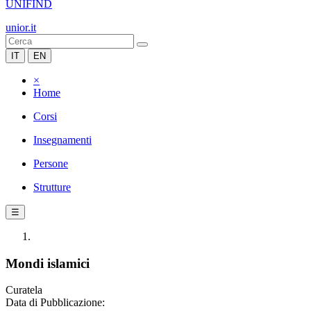
UNIFIND
unior.it
IT
EN
×
Home
Corsi
Insegnamenti
Persone
Strutture
☰
Mondi islamici
Curatela
Data di Pubblicazione: