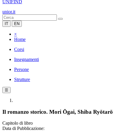
UNIFIND
unior.it
IT
EN
×
Home
Corsi
Insegnamenti
Persone
Strutture
☰
Il romanzo storico. Mori Ōgai, Shiba Ryōtarō
Capitolo di libro
Data di Pubblicazione: