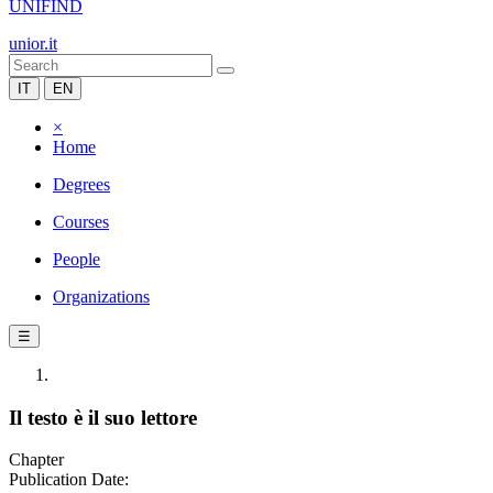
UNIFIND
unior.it
IT
EN
×
Home
Degrees
Courses
People
Organizations
☰
Il testo è il suo lettore
Chapter
Publication Date: