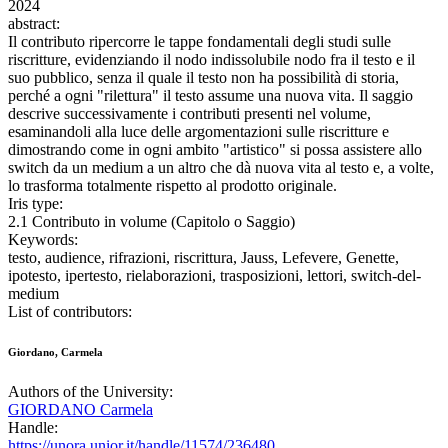
2024
abstract:
Il contributo ripercorre le tappe fondamentali degli studi sulle
riscritture, evidenziando il nodo indissolubile nodo fra il testo e il
suo pubblico, senza il quale il testo non ha possibilità di storia,
perché a ogni "rilettura" il testo assume una nuova vita. Il saggio
descrive successivamente i contributi presenti nel volume,
esaminandoli alla luce delle argomentazioni sulle riscritture e
dimostrando come in ogni ambito "artistico" si possa assistere allo
switch da un medium a un altro che dà nuova vita al testo e, a volte,
lo trasforma totalmente rispetto al prodotto originale.
Iris type:
2.1 Contributo in volume (Capitolo o Saggio)
Keywords:
testo, audience, rifrazioni, riscrittura, Jauss, Lefevere, Genette,
ipotesto, ipertesto, rielaborazioni, trasposizioni, lettori, switch-del-
medium
List of contributors:
Giordano, Carmela
Authors of the University:
GIORDANO Carmela
Handle:
https://unora.unior.it/handle/11574/236480