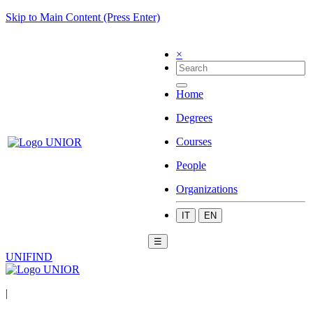
Skip to Main Content (Press Enter)
×
Home
Degrees
Courses
People
Organizations
IT
EN
☰
UNIFIND
|