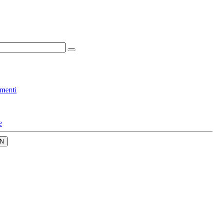
menti
e
N