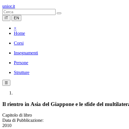
unior.it
IT
EN
×
Home
Corsi
Insegnamenti
Persone
Strutture
☰
Il rientro in Asia del Giappone e le sfide del multila
Capitolo di libro
Data di Pubblicazione:
2010