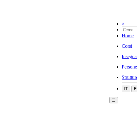
×
Home
Corsi
Insegna
Persone
Struttur
IT
E
☰