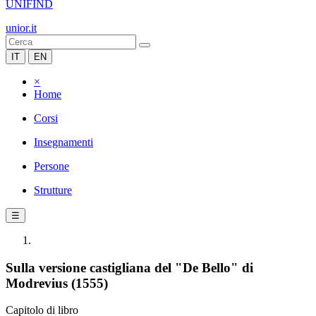
UNIFIND
unior.it
IT
EN
×
Home
Corsi
Insegnamenti
Persone
Strutture
☰
Sulla versione castigliana del "De Bello" di
Modrevius (1555)
Capitolo di libro