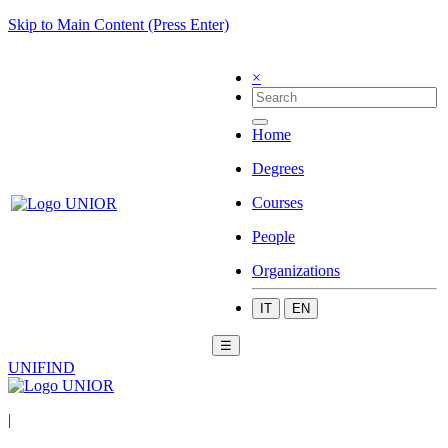
Skip to Main Content (Press Enter)
×
Home
Degrees
Courses
People
Organizations
IT
EN
☰
UNIFIND
|