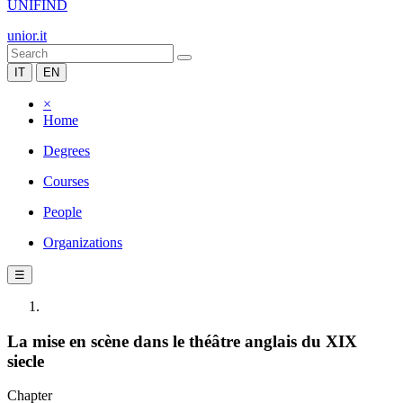
UNIFIND
unior.it
IT
EN
×
Home
Degrees
Courses
People
Organizations
☰
La mise en scène dans le théâtre anglais du XIX
siecle
Chapter