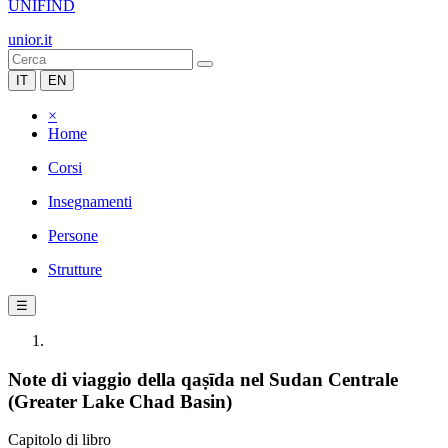
UNIFIND
unior.it
IT
EN
×
Home
Corsi
Insegnamenti
Persone
Strutture
☰
Note di viaggio della qaṣīda nel Sudan Centrale
(Greater Lake Chad Basin)
Capitolo di libro