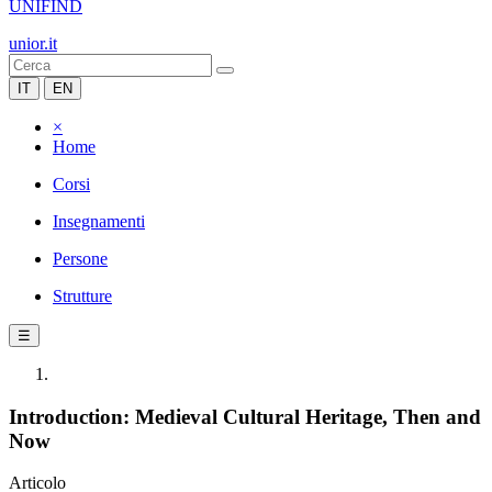
UNIFIND
unior.it
IT
EN
×
Home
Corsi
Insegnamenti
Persone
Strutture
☰
Introduction: Medieval Cultural Heritage, Then and
Now
Articolo