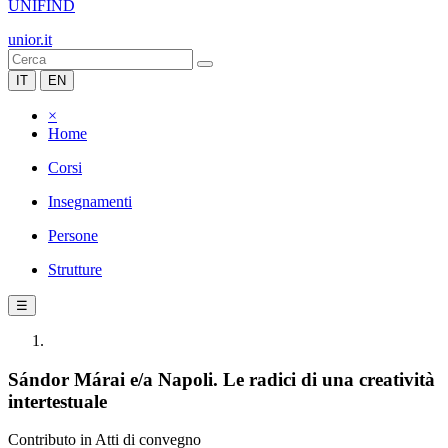
UNIFIND
unior.it
IT
EN
×
Home
Corsi
Insegnamenti
Persone
Strutture
☰
Sándor Márai e/a Napoli. Le radici di una creatività
intertestuale
Contributo in Atti di convegno