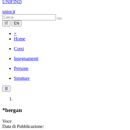
UNIFIND
unior.it
IT
EN
×
Home
Corsi
Insegnamenti
Persone
Strutture
☰
*bergan
Voce
Data di Pubblicazione: