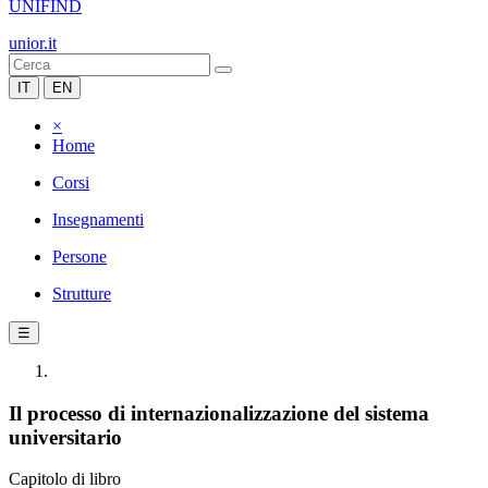
UNIFIND
unior.it
IT
EN
×
Home
Corsi
Insegnamenti
Persone
Strutture
☰
Il processo di internazionalizzazione del sistema
universitario
Capitolo di libro