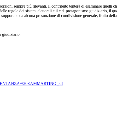
roporzioni sempre più rilevanti. Il contributo tenterà di esaminare quelli ch
 delle regole dei sistemi elettorali e il c.d. protagonismo giudiziario, i
n supportate da alcuna presunzione di condivisione generale, frutto dell
o giudiziario.
5/RAPPRSENTANZA%20ZAMMARTINO.pdf