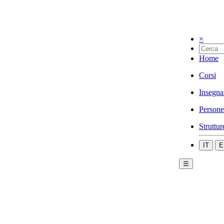
×
Home
Corsi
Insegna
Persone
Struttur
IT
E
☰