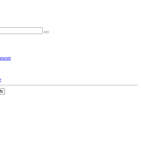
menti
e
N