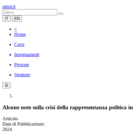
unior.it
IT
EN
×
Home
Corsi
Insegnamenti
Persone
Strutture
☰
Alcune note sulla crisi della rappresentanza politica in
Articolo
Data di Pubblicazione:
2024