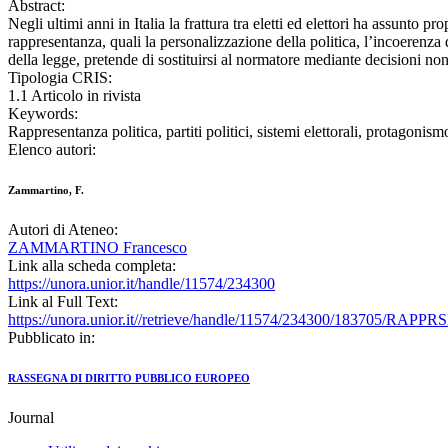
Abstract:
Negli ultimi anni in Italia la frattura tra eletti ed elettori ha assunto p
rappresentanza, quali la personalizzazione della politica, l’incoerenza
della legge, pretende di sostituirsi al normatore mediante decisioni no
Tipologia CRIS:
1.1 Articolo in rivista
Keywords:
Rappresentanza politica, partiti politici, sistemi elettorali, protagonism
Elenco autori:
Zammartino, F.
Autori di Ateneo:
ZAMMARTINO Francesco
Link alla scheda completa:
https://unora.unior.it/handle/11574/234300
Link al Full Text:
https://unora.unior.it//retrieve/handle/11574/234300/18370
Pubblicato in:
RASSEGNA DI DIRITTO PUBBLICO EUROPEO
Journal