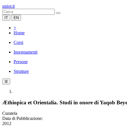
unior.it
IT
EN
×
Home
Corsi
Insegnamenti
Persone
Strutture
☰
Æthiopica et Orientalia. Studi in onore di Yaqob Bey
Curatela
Data di Pubblicazione:
2012