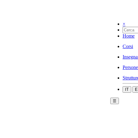
×
Home
Corsi
Insegna
Persone
Struttur
IT
E
☰