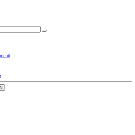
menti
e
N