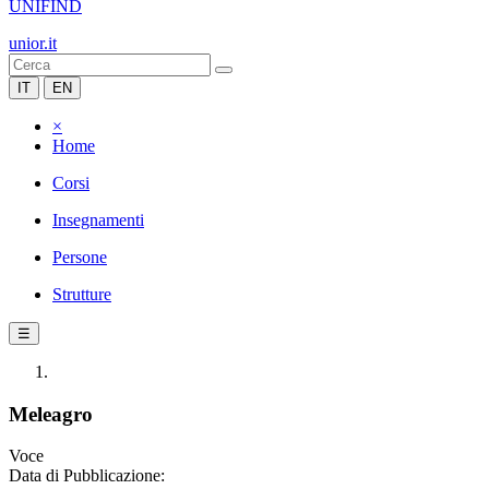
UNIFIND
unior.it
IT
EN
×
Home
Corsi
Insegnamenti
Persone
Strutture
☰
Meleagro
Voce
Data di Pubblicazione: