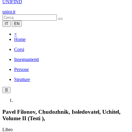
UNIFIND
unior.it
IT
EN
×
Home
Corsi
Insegnamenti
Persone
Strutture
☰
Pavel Filonov, Chudozhnik, Issledovatel, Uchitel,
Volume II (Testi ),
Libro