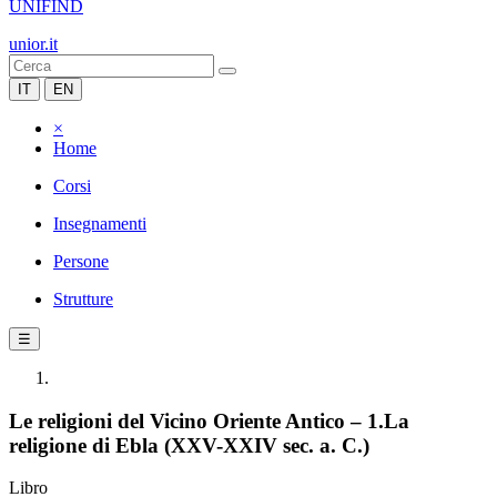
UNIFIND
unior.it
IT
EN
×
Home
Corsi
Insegnamenti
Persone
Strutture
☰
Le religioni del Vicino Oriente Antico – 1.La
religione di Ebla (XXV-XXIV sec. a. C.)
Libro