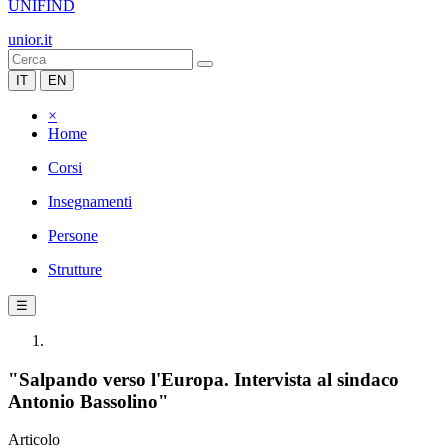
UNIFIND
unior.it
IT
EN
×
Home
Corsi
Insegnamenti
Persone
Strutture
☰
"Salpando verso l'Europa. Intervista al sindaco
Antonio Bassolino"
Articolo