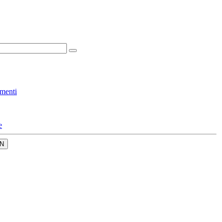
menti
e
N