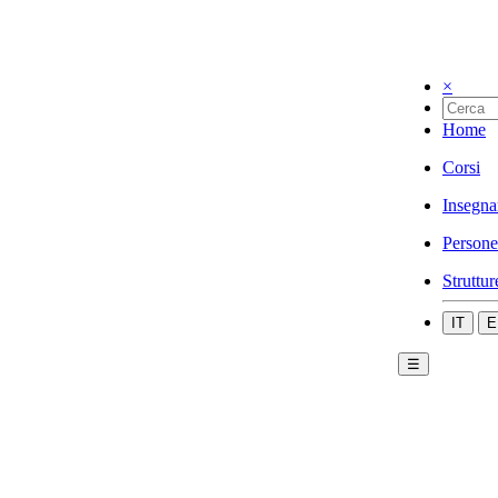
×
Home
Corsi
Insegna
Persone
Struttur
IT
E
☰