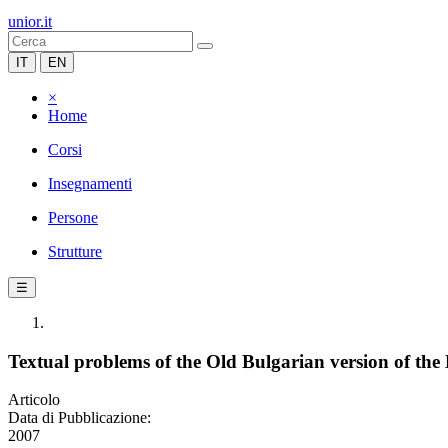
unior.it
IT
EN
×
Home
Corsi
Insegnamenti
Persone
Strutture
☰
Textual problems of the Old Bulgarian version of the
Articolo
Data di Pubblicazione:
2007