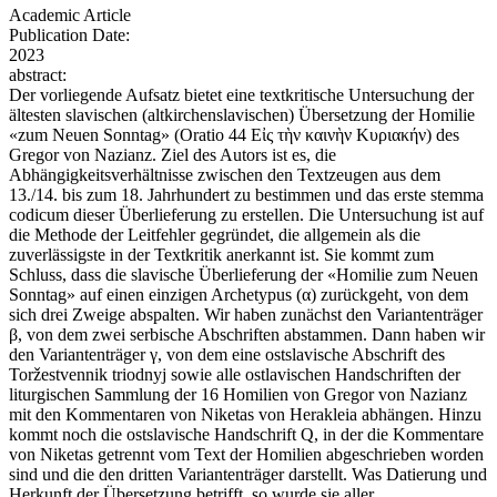
Academic Article
Publication Date:
2023
abstract:
Der vorliegende Aufsatz bietet eine textkritische Untersuchung der
ältesten slavischen (altkirchenslavischen) Übersetzung der Homilie
«zum Neuen Sonntag» (Oratio 44 Εἰς τὴν καινὴν Κυριακήν) des
Gregor von Nazianz. Ziel des Autors ist es, die
Abhängigkeitsverhältnisse zwischen den Textzeugen aus dem
13./14. bis zum 18. Jahrhundert zu bestimmen und das erste stemma
codicum dieser Überlieferung zu erstellen. Die Untersuchung ist auf
die Methode der Leitfehler gegründet, die allgemein als die
zuverlässigste in der Textkritik anerkannt ist. Sie kommt zum
Schluss, dass die slavische Überlieferung der «Homilie zum Neuen
Sonntag» auf einen einzigen Archetypus (α) zurückgeht, von dem
sich drei Zweige abspalten. Wir haben zunächst den Variantenträger
β, von dem zwei serbische Abschriften abstammen. Dann haben wir
den Variantenträger γ, von dem eine ostslavische Abschrift des
Toržestvennik triodnyj sowie alle ostlavischen Handschriften der
liturgischen Sammlung der 16 Homilien von Gregor von Nazianz
mit den Kommentaren von Niketas von Herakleia abhängen. Hinzu
kommt noch die ostslavische Handschrift Q, in der die Kommentare
von Niketas getrennt vom Text der Homilien abgeschrieben worden
sind und die den dritten Variantenträger darstellt. Was Datierung und
Herkunft der Übersetzung betrifft, so wurde sie aller