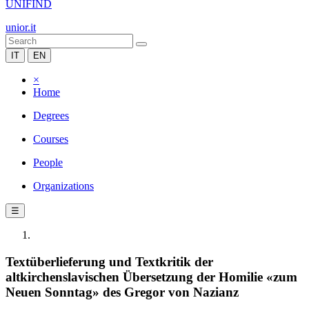
UNIFIND
unior.it
IT
EN
×
Home
Degrees
Courses
People
Organizations
☰
Textüberlieferung und Textkritik der
altkirchenslavischen Übersetzung der Homilie «zum
Neuen Sonntag» des Gregor von Nazianz