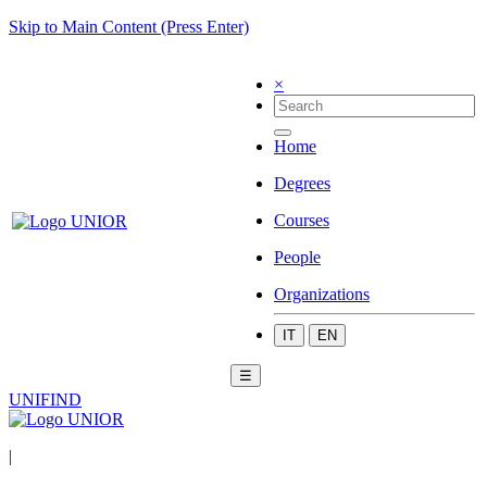
Skip to Main Content (Press Enter)
×
Home
Degrees
Courses
People
Organizations
IT
EN
☰
UNIFIND
|