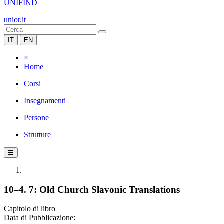
UNIFIND
unior.it
IT
EN
×
Home
Corsi
Insegnamenti
Persone
Strutture
☰
10–4. 7: Old Church Slavonic Translations
Capitolo di libro
Data di Pubblicazione: